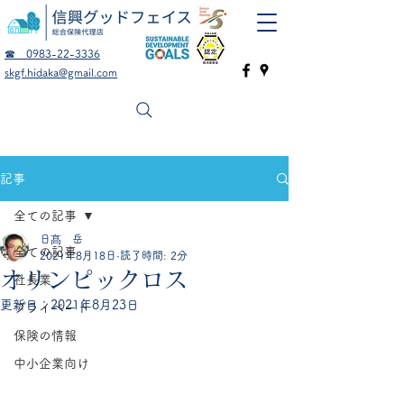
☎ 0983-22-3336
skgf.hidaka@gmail.com
記事
全ての記事
日髙 岳
全ての記事
2021年8月18日
読了時間: 2分
オリンピックロス
社長業
更新日：
2021年8月23日
プライベート
保険の情報
中小企業向け