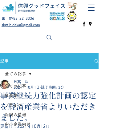
☎ 0983-22-3336
skgf.hidaka@gmail.com
記事
全ての記事
日髙 岳
全ての記事
2021年10月1日
読了時間: 3分
事業継続力強化計画の認定
社長業
を経済産業省よりいただき
プライベート
保険の情報
ました。
中小企業向け
更新日：
2021年10月12日