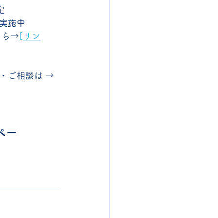
定
実施中
ちら→
[リン
ご相談は → 
ペー