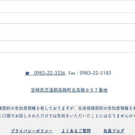
企業が保険の更新の前にする
企業
こと
運用
☎ 0983-22-3336
Fax：0983-22-5183
宮崎県児湯郡高鍋町北高鍋９５７番地
険契約の告知受領権を有しておりますが、生命保険契約の告知受領権を
に口頭でお話しされただけでは告知をいただいたことにはなりませんの
プライバシーポリシー
よくあるご質問
社長ブログ