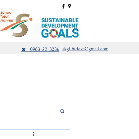
skgf.hidaka@gmail.com
☎ 0983-22-3336