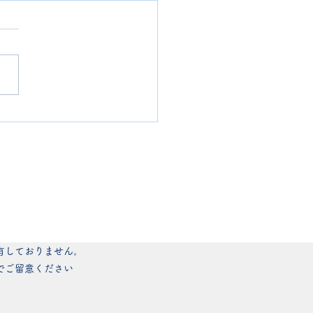
型確定拠出年金（DC)の
について
有しておりません。
でご留意ください