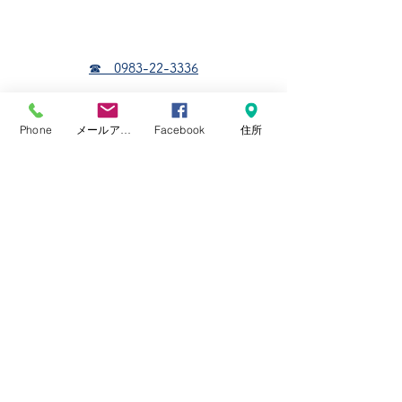
☎ 0983-22-3336
Fax：0983-22-5183
Phone
メールアドレス
Facebook
住所
宮崎県児湯郡高鍋町北高鍋９５７番地
当代理店は損害保険契約の告知受領権を有して
おりますが、生命保険契約の告知受領権を有し
ておりません。
生命保険募集人に口頭でお話しされただけでは
告知をいただいたことにはなりませんのでご留
意ください
プライバシーポリシー
よくあるご質
問
社長ブログ