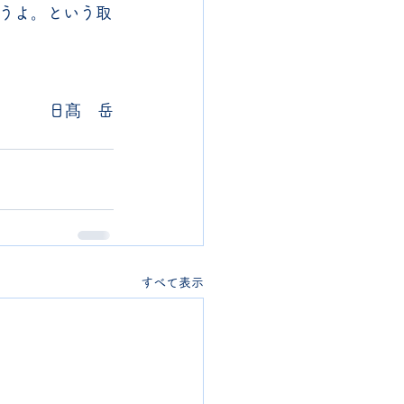
うよ。という取
日髙　岳
すべて表示