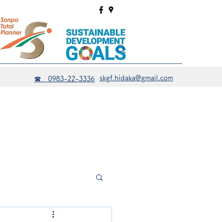
skgf.hidaka@gmail.com
☎ 0983-22-3336